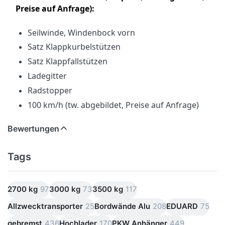
Preise auf Anfrage):
Seilwinde, Windenbock vorn
Satz Klappkurbelstützen
Satz Klappfallstützen
Ladegitter
Radstopper
100 km/h (tw. abgebildet, Preise auf Anfrage)
Bewertungen
Tags
2700 kg
97
3000 kg
73
3500 kg
117
Allzwecktransporter
25
Bordwände Alu
208
EDUARD
75
gebremst
436
Hochlader
170
PKW Anhänger
449