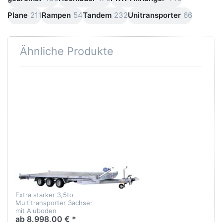
Plane
211
Rampen
54
Tandem
232
Unitransporter
66
Ähnliche Produkte
Drücken
Sie
ENTER
für mehr
Optionen
zu 3522
L5
VARIANT
3522 L5
Extra starker 3,5to
Multitransporter 3achser
mit Aluboden
ab 8.998,00 € *