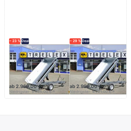
Sie
Sie
ENTER
ENTER
für mehr
für mehr
Optionen
Optionen
zu BT
zu BT
4260SB
4260SB
1500 kg
1800 kg
− 23 %
Deal
− 29 %
Deal
BRENDERUP
BRENDERUP
BT 4260SB
BT 4260SB
1500 kg
1800 kg
Rückwärtskipper -
Rückwärtskipper -
Einachser
Einachser
ab 2.969,00 € *
ab 2.999,00 € *
Niedrigster:
3.835,00 € *
Niedrigster:
4.221,00 € *