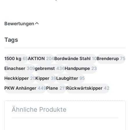
Bewertungen
Tags
1500 kg
65
AKTION
204
Bordwände Stahl
10
Brenderup
75
Einachser
309
gebremst
436
Handpumpe
23
Heckkipper
20
Kipper
39
Laubgitter
95
PKW Anhänger
449
Plane
211
Rückwärtskipper
42
Ähnliche Produkte
Drücken
Drücken