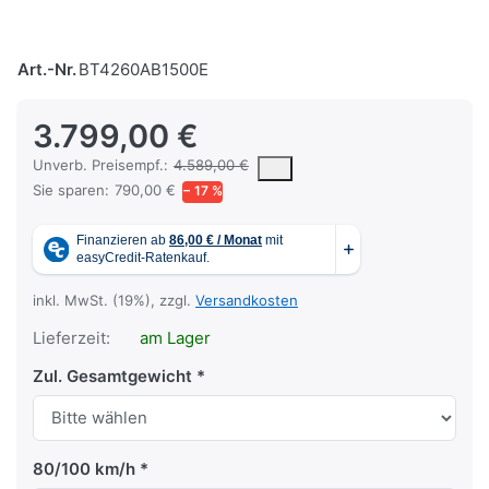
Art.-Nr.
BT4260AB1500E
3.799,00 €
Die UVP ist der vorgeschlagene oder empfohlene Verkaufspreis ein
Unverb. Preisempf.:
4.589,00 €
Sie sparen:
790,00 €
− 17 %
inkl. MwSt. (19%), zzgl.
Versandkosten
Lieferzeit:
am Lager
Zul. Gesamtgewicht
80/100 km/h