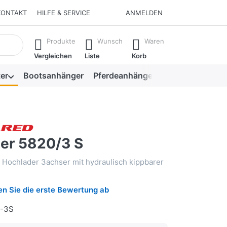
KONTAKT
HILFE & SERVICE
ANMELDEN
isch erste Ergebnisse. Drücken Sie die Eingabetaste, um alle 
Produkte
Wunsch
Waren
Vergleichen
Liste
Korb
er
Bootsanhänger
Pferdeanhänger
Viehanhänger
er 5820/3 S
 Hochlader 3achser mit hydraulisch kippbarer
n Sie die erste Bewertung ab
-3S