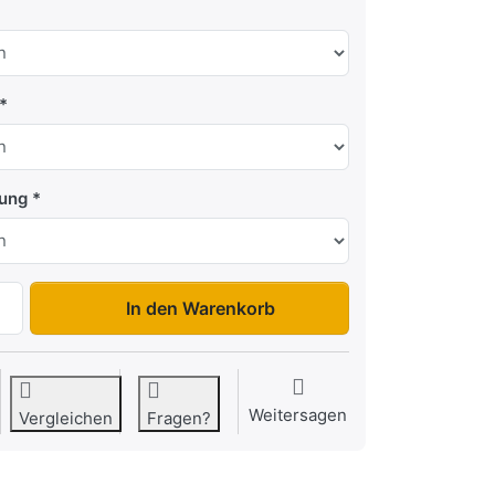
tung
Carkeeper 5820/3 S zu 7.399,00 €, Menge 1. Zwischenbode
In den Warenkorb
Weitersagen
Vergleichen
Fragen?