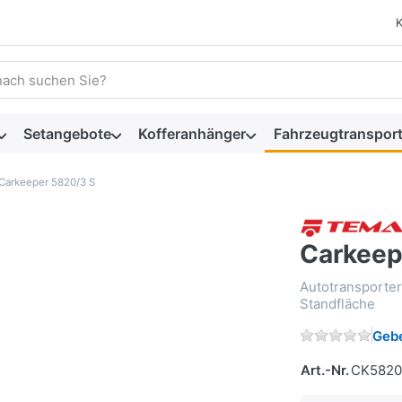
 einen Suchbegriff ein. Während Sie tippen, erscheinen automat
Setangebote
Kofferanhänger
Fahrzeugtransport
Carkeeper 5820/3 S
Carkeep
Autotransporter
Standfläche
Gebe
Art.-Nr.
CK5820