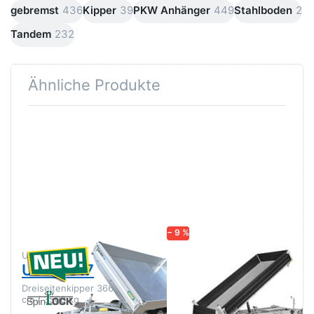
gebremst
436
Kipper
39
PKW Anhänger
449
Stahlboden
2
Tandem
232
Ähnliche Produkte
Drücken
Drücken
Sie
Sie
ENTER
ENTER
für mehr
für mehr
Optionen
Optionen
zu UDK
zu HTK
3617
3500.37
Stahl
Black
− 9 %
UNSINN
HUMBAUR
UDK 3617
HTK 3500.37
Stahl Black
Dreiseitenkipper 366 x 175
cm / 3500 kg
Der neue Dreiseitenkipper