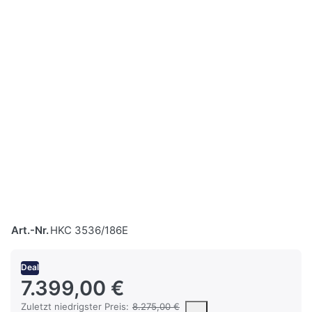
Art.-Nr.
HKC 3536/186E
Deal
7.399,00 €
Es handelt sich um den niedrigsten Preis des Produktes in den l
Zuletzt niedrigster Preis:
8.275,00 €