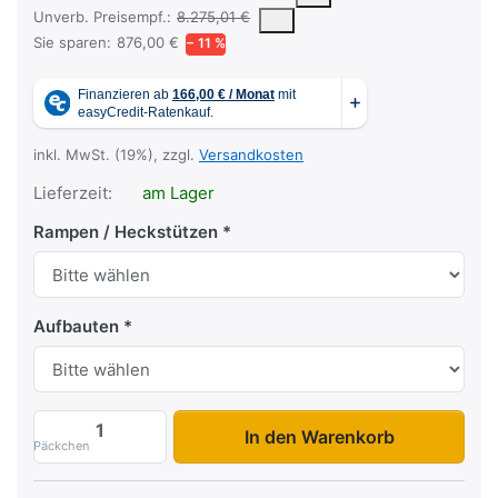
Die UVP ist der vorgeschlagene oder empfohlene Verkaufspreis ein
Unverb. Preisempf.:
8.275,01 €
Sie sparen:
876,00 €
− 11 %
inkl. MwSt. (19%), zzgl.
Versandkosten
Lieferzeit:
am Lager
Rampen / Heckstützen
Aufbauten
HKC 3536/186E zu 7.399,00 €, Menge 1.
In den Warenkorb
Päckchen