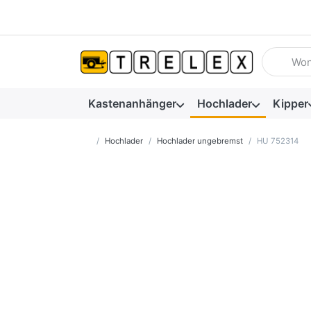
Geben Sie
Kastenanhänger
Hochlader
Kipper
Startseite
Hochlader
Hochlader ungebremst
HU 752314