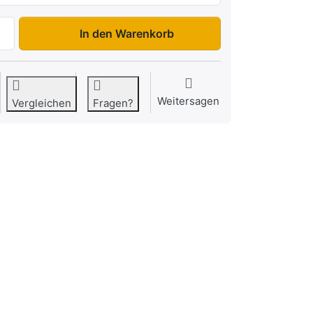
HU 752314 zu 2.065,00 €, Menge 1.
In den Warenkorb
Weitersagen
Vergleichen
Fragen?