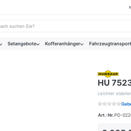
 einen Suchbegriff ein. Während Sie tippen, erscheinen automat
Setangebote
Kofferanhänger
Fahrzeugtransport
HU 752
Leichter stabil
Gebe
Art.-Nr.
PD-022