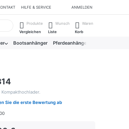
KONTAKT
HILFE & SERVICE
ANMELDEN
isch erste Ergebnisse. Drücken Sie die Eingabetaste, um alle 
Produkte
Wunsch
Waren
Vergleichen
Liste
Korb
er
Bootsanhänger
Pferdeanhänger
Viehanhänger
314
er Kompakthochlader.
n Sie die erste Bewertung ab
00