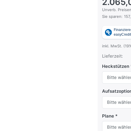
2.065,
Die UVP ist der
Unverb. Preisem
Sie sparen:
157
inkl. MwSt. (19
Lieferzeit:
Heckstützen
Aufsatzoptio
Plane