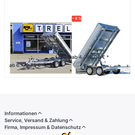
26-13
− 8 %
UNSINN
HUMBAUR
WEB DK 3017-
HUK 273117
26-13
3m Rückwärtskipper
Tandem
Dreiseitenkipper in
bewährter Unsinn-Qualität
ab 4.965,00 € *
UVP:
5.406,00 € *
ab 6.170,73 € *
Informationen
Service, Versand & Zahlung
Firma, Impressum & Datenschutz