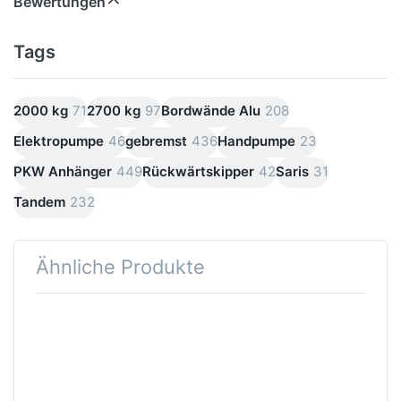
Bewertungen
Tags
2000 kg
71
2700 kg
97
Bordwände Alu
208
Elektropumpe
46
gebremst
436
Handpumpe
23
PKW Anhänger
449
Rückwärtskipper
42
Saris
31
Tandem
232
Ähnliche Produkte
Drücken
Drücken
Sie
Sie
ENTER
ENTER
für mehr
für mehr
Optionen
Optionen
zu WEB
zu HUK
DK 3017-
273117