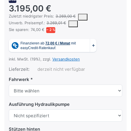
3.195,00 €
Es handelt sich um den niedrigsten Preis des Produktes in den l
Zuletzt niedrigster Preis:
3.269,00 €
Die UVP ist der vorgeschlagene oder empfohlene Verkaufspreis ein
Unverb. Preisempf.:
3.269,01 €
Sie sparen:
74,00 €
− 2 %
inkl. MwSt. (19%), zzgl.
Versandkosten
Lieferzeit:
derzeit nicht verfügbar
Fahrwerk
Ausführung Hydraulikpumpe
Stützen hinten