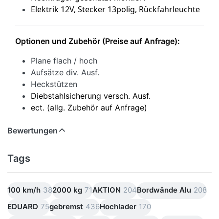
Elektrik 12V, Stecker 13polig, Rückfahrleuchte
Optionen und Zubehör (Preise auf Anfrage):
Plane flach / hoch
Aufsätze div. Ausf.
Heckstützen
Diebstahlsicherung versch. Ausf.
ect. (allg. Zubehör auf Anfrage)
Bewertungen
Tags
100 km/h
38
2000 kg
71
AKTION
204
Bordwände Alu
208
EDUARD
75
gebremst
436
Hochlader
170