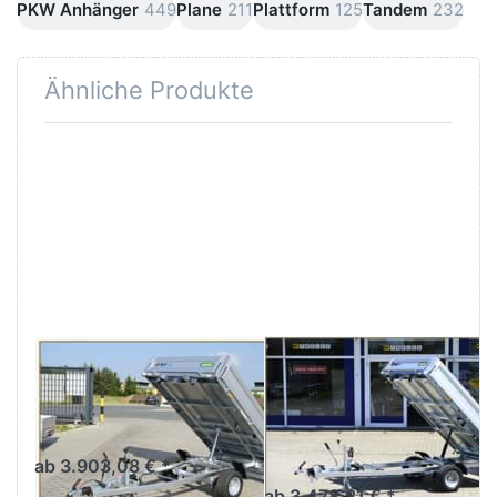
PKW Anhänger
449
Plane
211
Plattform
125
Tandem
232
Ähnliche Produkte
Drücken
Drücken
Sie
Sie
ENTER
ENTER
für mehr
für mehr
Optionen
Optionen
zu UHK
zu WEB
2315-15-
HK
10
2315-13-
10
UNSINN
UNSINN
UHK 2315-15-10
WEB HK 2315-
13-10
Leichter Heckkipper
Einachser-Hochlader
Leichter Heckkipper
Einachser-Hochlader
ab 3.903,08 € *
ab 3.478,81 € *