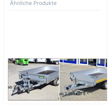
Ähnliche Produkte
Drücken
Drücken
Sie
Sie
ENTER
ENTER
für mehr
für mehr
Optionen
Optionen
zu UH
zu HL
2715
2615
1350 kg
Einachser
UNSINN
EDUARD
UH 2715
HL 2615 1350 kg
Einachser
Einachs Pritschenhochlader
276 cm
Einachshochlader mit
Alubordwänden
ab 2.837,18 € *
ab 2.105,00 € *