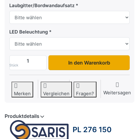
Laubgitter/Bordwandaufsatz
LED Beleuchtung
PL 276 150 1350 1 zu 2.604,28 €, Menge 
In den Warenkorb
Stück
Weitersagen
Merken
Vergleichen
Fragen?
Produktdetails
PL 276 150