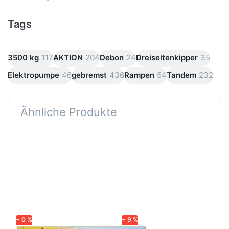
Tags
3500 kg
117
AKTION
204
Debon
24
Dreiseitenkipper
35
Elektropumpe
46
gebremst
436
Rampen
54
Tandem
232
Ähnliche Produkte
Drücken
Drücken
Sie
Sie
ENTER
ENTER
für mehr
für mehr
Optionen
Optionen
zu 3519
zu HTK
TB 3S-
3000.31
Kipper
(3500.31)
E-
Hydraulik
− 0 %
− 9 %