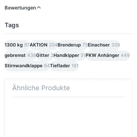
Bewertungen
Tags
1300 kg
97
AKTION
204
Brenderup
75
Einachser
309
gebremst
436
Gitter
2
Handkipper
51
PKW Anhänger
449
Stirnwandklappe
64
Tieflader
181
Ähnliche Produkte
Drücken
Sie
ENTER
für mehr
Optionen
zu 2004
F2
Edition