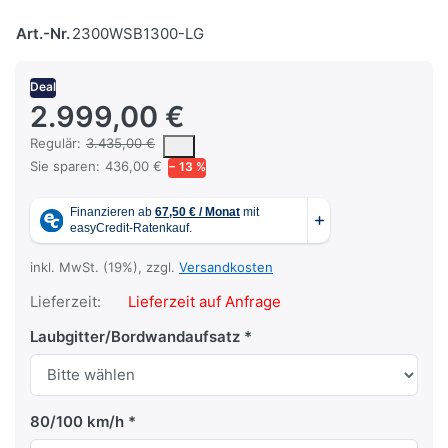
Art.-Nr.
2300WSB1300-LG
Deal
2.999,00 €
Es handelt sich um den mittleren Verkaufspreis, den Kunden für 
Regulär:
3.435,00 €
Sie sparen:
436,00 €
− 13 %
inkl. MwSt. (19%), zzgl.
Versandkosten
Lieferzeit:
Lieferzeit auf Anfrage
Laubgitter/Bordwandaufsatz
80/100 km/h